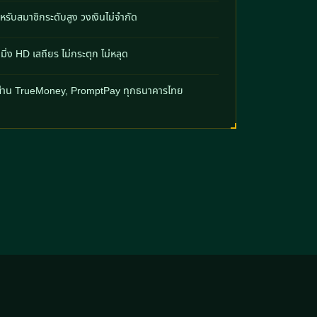
ำหรับสมาชิกระดับสูง วงเงินไม่จำกัด
ิ่ง HD เสถียร ไม่กระตุก ไม่หลุด
่าน TrueMoney, PromptPay ทุกธนาคารไทย